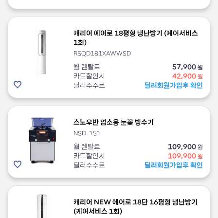
캐리어 에어로 18평형 냉난방기 (케어서비스
1회)
RSQD181XAWWSD
월 렌탈료
57,900
원
카드할인시
42,900
원
딜러수수료
딜러회원가입후 확인
스노우반 업소용 눈꽃 빙수기
NSD-151
월 렌탈료
109,900
원
카드할인시
109,900
원
딜러수수료
딜러회원가입후 확인
캐리어 NEW 에어로 18단 16평형 냉난방기
(케어서비스 1회)