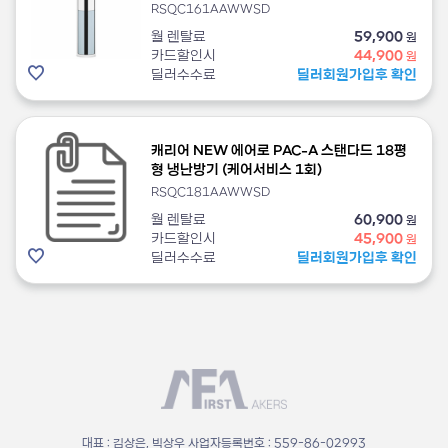
RSQC161AAWWSD
월 렌탈료
59,900
원
카드할인시
44,900
원
딜러수수료
딜러회원가입후 확인
캐리어 NEW 에어로 PAC-A 스탠다드 18평
형 냉난방기 (케어서비스 1회)
RSQC181AAWWSD
월 렌탈료
60,900
원
카드할인시
45,900
원
딜러수수료
딜러회원가입후 확인
대표 : 김상은, 빅상우
사업자등록번호 : 559-86-02993