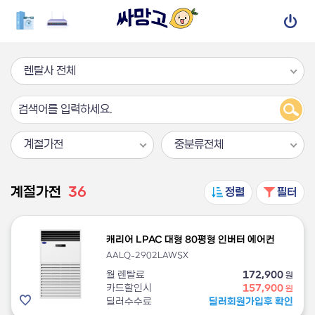
렌탈사 전체
계절가전
중분류전체
계절가전
36
정렬
필터
캐리어 LPAC 대형 80평형 인버터 에어컨
AALQ-2902LAWSX
월 렌탈료
172,900
원
카드할인시
157,900
원
딜러수수료
딜러회원가입후 확인