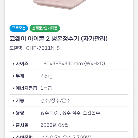
프로모션
신제품/인기제품
코웨이 아이콘 2 냉온정수기 (자가관리)
모델명 : CHP-7211N_8
사이즈
180x385x340mm (WxHxD)
무게
7.6kg
에너지등급
1등급
기능
냉수/정수/온수
용량
냉수 1.0L, 정수 직수, 순간온수
출시일
2022년 06월
소비전력
냉수 0.5A, 온수 2,700W