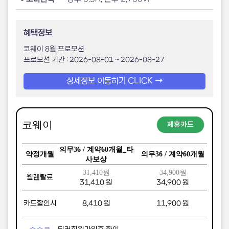
혜택정보
코웨이 8월 프로모션
프로모션 기간 : 2026-08-01 ~ 2026-08-27
상세정보 이동하기 CLICK
코웨이
제휴카드
의무36 / 계약60개월_타
의무6
약정개월
의무36 / 계약60개월
사보상
31,410원
34,900원
월렌탈료
31,410
원
34,900
원
카드할인시
8,410
원
11,900
원