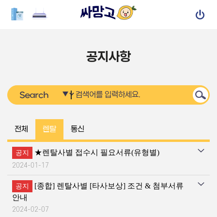
공지사항
전체
렌탈
통신
★렌탈사별 접수시 필요서류(유형별)
공지
2024-01-17
[종합] 렌탈사별 [타사보상] 조건 & 첨부서류
공지
안내
2024-02-07