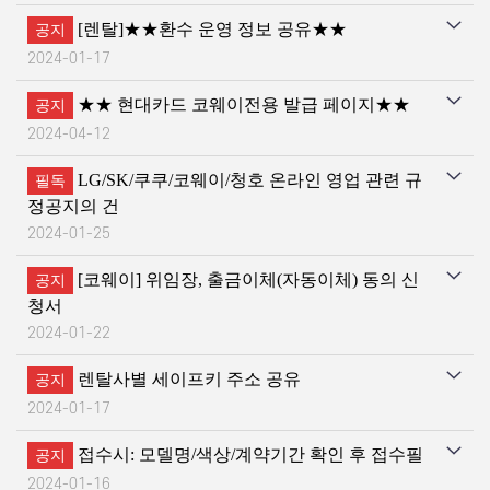
[렌탈]★★환수 운영 정보 공유★★
공지
2024-01-17
★★ 현대카드 코웨이전용 발급 페이지★★
공지
2024-04-12
LG/SK/쿠쿠/코웨이/청호 온라인 영업 관련 규
필독
정공지의 건
2024-01-25
[코웨이] 위임장, 출금이체(자동이체) 동의 신
공지
청서
2024-01-22
렌탈사별 세이프키 주소 공유
공지
2024-01-17
접수시: 모델명/색상/계약기간 확인 후 접수필
공지
2024-01-16